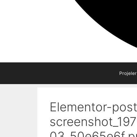
Projeler
Elementor-post
screenshot_19
03_50e65e6f.p